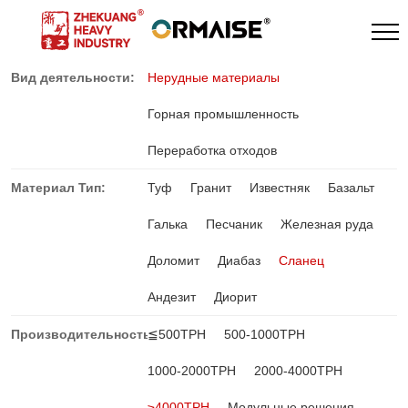
Вид деятельности:
Нерудные материалы
Горная промышленность
Переработка отходов
Материал Тип:
Туф
Гранит
Известняк
Базальт
Галька
Песчаник
Железная руда
Доломит
Диабаз
Сланец
Андезит
Диорит
Производительность:
≦500TPH
500-1000TPH
1000-2000TPH
2000-4000TPH
≥4000TPH
Модульные решения