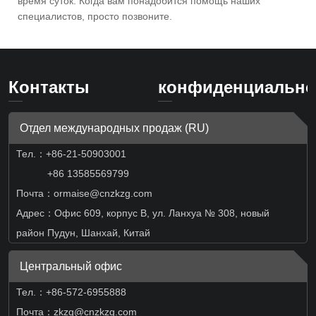
время суток. Когда вам понадобится помощь наших
специалистов, просто позвоните.
Контакты
конфиденциально
Отдел международных продаж (RU)
Тел.：
+86-21-50903001
+86 13585569799
Почта：ormaise@cnzkzg.com
Адрес：Офис 609, корпус B, ул. Ланхуа № 308, новый
район Пудун, Шанхай, Китай
Центральный офис
Тел.：+86-572-6955888
Почта：zkzg@cnzkzg.com