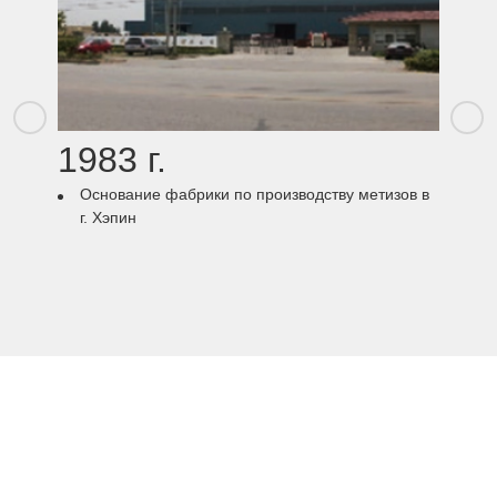
1983 г.
20
Основание фабрики по производству метизов в
Осно
г. Хэпин
Mach
Zhek
Достижения компании
Zhekuang накопила богатый опыт в области производства крупного
оборудования и обладает лидирующими в отрасли возможностями и