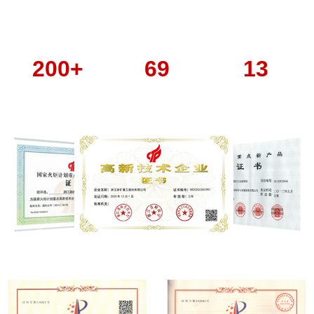
преимуществами в области массового производства. Компания имеет
множество патентов на технологии собственной интеллектуальной
собственности и достижения в области технологических решений.
200+
69
13
Полученные патенты
Патенты на ПО
Патенты на ПО