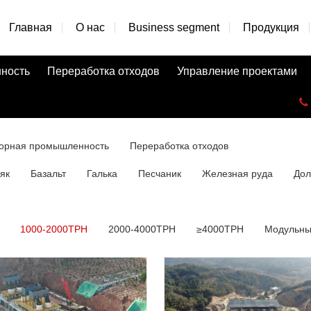
Главная
О нас
Business segment
Продукция
ность
Переработка отходов
Управление проектами
орная промышленность
Переработка отходов
як
Базальт
Галька
Песчаник
Железная руда
Дол
1000-2000TPH
2000-4000TPH
≥4000TPH
Модульны