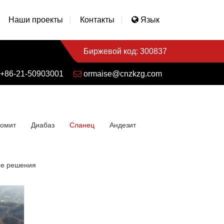
Наши проекты
Контакты
Язык
Биржевой код: 300837
+86-21-50903001
ormaise@cnzkzg.com
омит
Диабаз
Сланец
Андезит
е решения