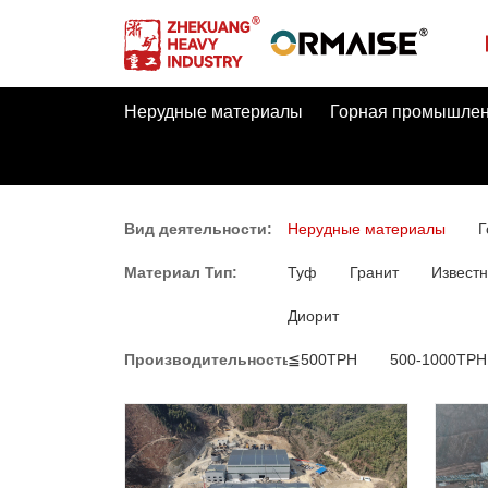
Нерудные материалы
Горная промышлен
Вид деятельности:
Нерудные материалы
Г
Материал Тип:
Туф
Гранит
Известн
Диорит
Производительность:
≦500TPH
500-1000TPH