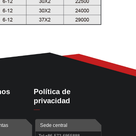
nos
Política de
privacidad
ntas
Sede central
Tel:+86-572-6955888