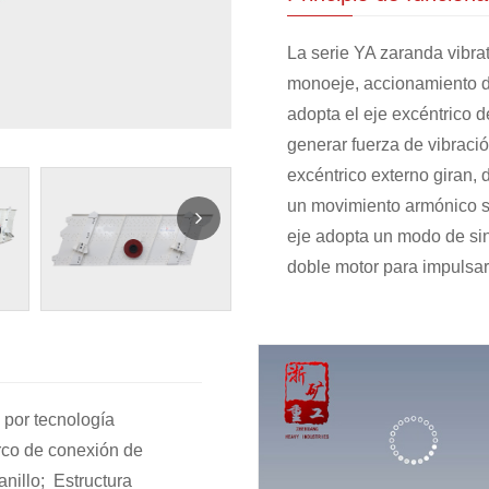
La serie YA zaranda vibrat
monoeje, accionamiento 
adopta el eje excéntrico 
generar fuerza de vibraci
excéntrico externo giran,
un movimiento armónico si
eje adopta un modo de sin
doble motor para impulsar 
 por tecnología
rco de conexión de
nillo; Estructura