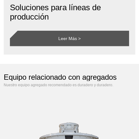
Soluciones para líneas de
producción
Leer Más >
Equipo relacionado con agregados
Nuestro equipo agregado recomendado es duradero y duradero.
Series de trituración
Series de Cribad
Serie de Lavado
Series de Ali