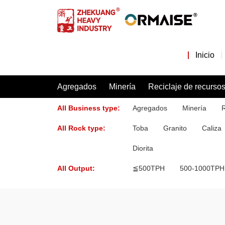
Inicio
Agregados
Minería
Reciclaje de recurso
All Business type:
Agregados
Minería
R
All Rock type:
Toba
Granito
Caliza
Diorita
All Output:
≦500TPH
500-1000TPH