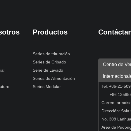
sotros
Productos
Contácta
Series de trituración
Series de Cribado
Centro de Ve
ial
Serie de Lavado
Internacional
Series de Alimentación
Tel: +86-21-50
uturo
Series Modular
+86 135855
Correo:
ormais
Dirección: Sala 
No. 308 Lanhu
Área de Pudong