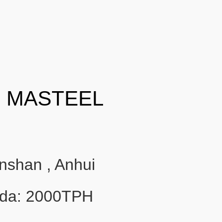
I
 MASTEEL
nshan , Anhui
ida: 2000TPH