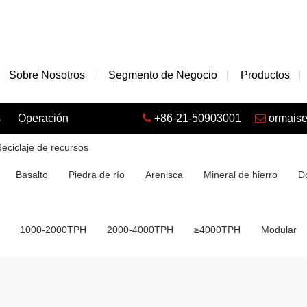
Sobre Nosotros
Segmento de Negocio
Productos
s
Operación
+86-21-50903001
ormais
eciclaje de recursos
Basalto
Piedra de río
Arenisca
Mineral de hierro
D
1000-2000TPH
2000-4000TPH
≥4000TPH
Modular