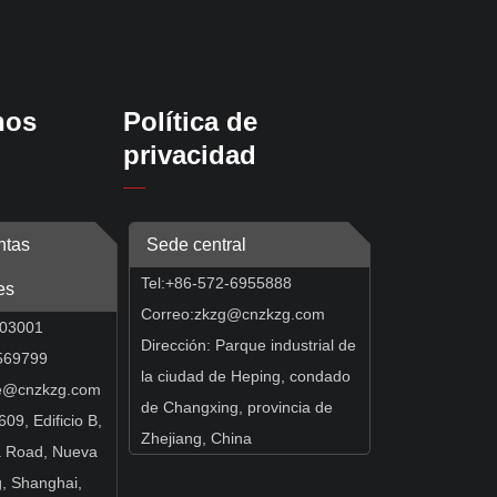
nos
Política de
privacidad
ntas
Sede central
Tel:+86-572-6955888
es
Correo:
zkzg@cnzkzg.com
903001
Dirección: Parque industrial de
69799
la ciudad de Heping, condado
e@cnzkzg.com
de Changxing, provincia de
609, Edificio B,
Zhejiang, China
a Road, Nueva
, Shanghai,