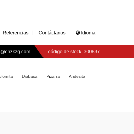
Referencias
Contáctanos
Idioma
e@cnzkzg.com
código de stock: 300837
olomita
Diabasa
Pizarra
Andesita