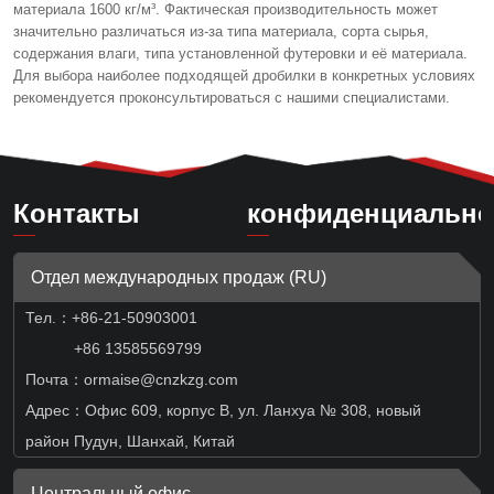
материала 1600 кг/м³. Фактическая производительность может
значительно различаться из-за типа материала, сорта сырья,
содержания влаги, типа установленной футеровки и её материала.
Для выбора наиболее подходящей дробилки в конкретных условиях
рекомендуется проконсультироваться с нашими специалистами.
Контакты
конфиденциально
Отдел международных продаж (RU)
Тел.：
+86-21-50903001
+86 13585569799
Почта：ormaise@cnzkzg.com
Адрес：Офис 609, корпус B, ул. Ланхуа № 308, новый
район Пудун, Шанхай, Китай
Центральный офис