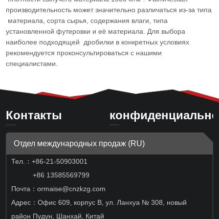
производительность может значительно различаться из-за типа
материала, сорта сырья, содержания влаги, типа
установленной футеровки и её материала. Для выбора
наиболее подходящей дробилки в конкретных условиях
рекомендуется проконсультироваться с нашими
специалистами.
Контакты
конфиденциально
Отдел международных продаж (RU)
Тел.：
+86-21-50903001
+86 13585569799
Почта：ormaise@cnzkzg.com
Адрес：Офис 609, корпус B, ул. Ланхуа № 308, новый
район Пудун, Шанхай, Китай