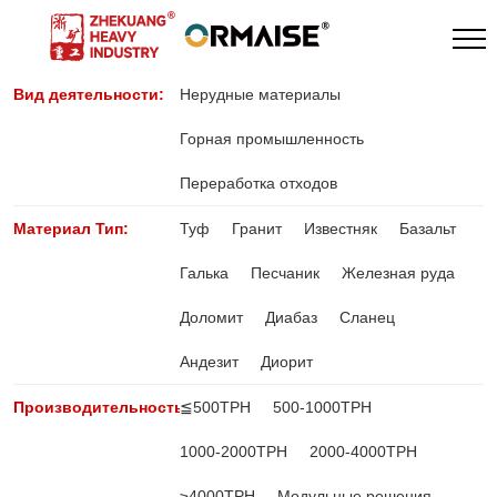
Вид деятельности:
Нерудные материалы
Горная промышленность
Переработка отходов
Материал Тип:
Туф
Гранит
Известняк
Базальт
Галька
Песчаник
Железная руда
Доломит
Диабаз
Сланец
Андезит
Диорит
Производительность:
≦500TPH
500-1000TPH
1000-2000TPH
2000-4000TPH
≥4000TPH
Модульные решения