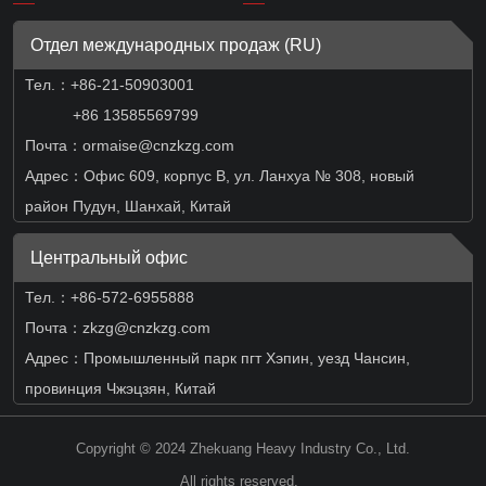
Отдел международных продаж (RU)
Тел.：
+86-21-50903001
+86 13585569799
Почта：ormaise@cnzkzg.com
Адрес：Офис 609, корпус B, ул. Ланхуа № 308, новый
район Пудун, Шанхай, Китай
Центральный офис
Тел.：+86-572-6955888
Почта：zkzg@cnzkzg.com
Адрес：Промышленный парк пгт Хэпин, уезд Чансин,
провинция Чжэцзян, Китай
Copyright © 2024 Zhekuang Heavy Industry Co., Ltd.
All rights reserved.