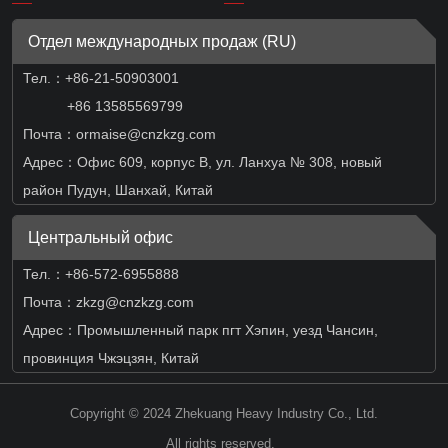
Отдел международных продаж (RU)
Тел.：
+86-21-50903001
+86 13585569799
Почта：ormaise@cnzkzg.com
Адрес：Офис 609, корпус B, ул. Ланхуа № 308, новый
район Пудун, Шанхай, Китай
Центральный офис
Тел.：+86-572-6955888
Почта：zkzg@cnzkzg.com
Адрес：Промышленный парк пгт Хэпин, уезд Чансин,
провинция Чжэцзян, Китай
Copyright © 2024 Zhekuang Heavy Industry Co., Ltd.
All rights reserved.