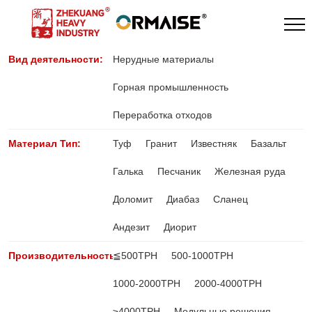
Вид деятельности:
Нерудные материалы
Горная промышленность
Переработка отходов
Материал Тип:
Туф
Гранит
Известняк
Базальт
Галька
Песчаник
Железная руда
Доломит
Диабаз
Сланец
Андезит
Диорит
Производительность:
≦500TPH
500-1000TPH
1000-2000TPH
2000-4000TPH
≥4000TPH
Модульные решения