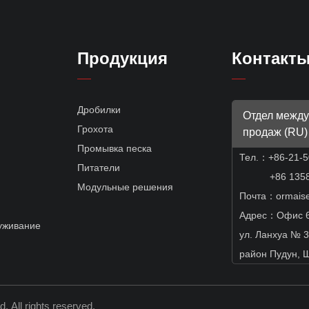
Продукция
Контакт
Дробилки
Отдел межд
Грохота
продаж (RU)
Промывка песка
Тел.：
+86-21-
Питатели
+86 13585
Модульные решения
Почта：ormais
Адрес：Офис 60
уживание
ул. Ланхуа № 3
район Пудун, 
td.
All rights reserved.