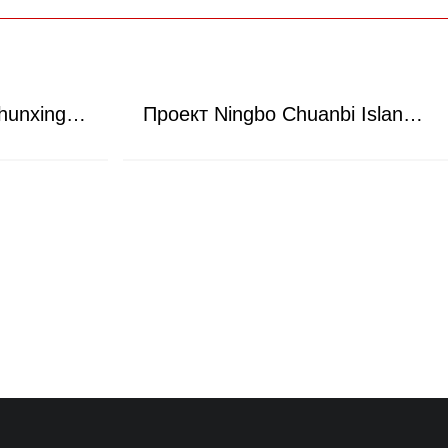
Проект Guangzhou Shunxing Quarry
Проект Ningbo Chuanbi Island Phase I