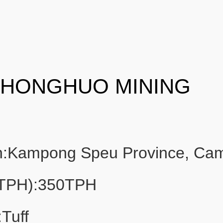
 HONGHUO MINING
on:Kampong Speu Province, Ca
(TPH):350TPH
Tuff