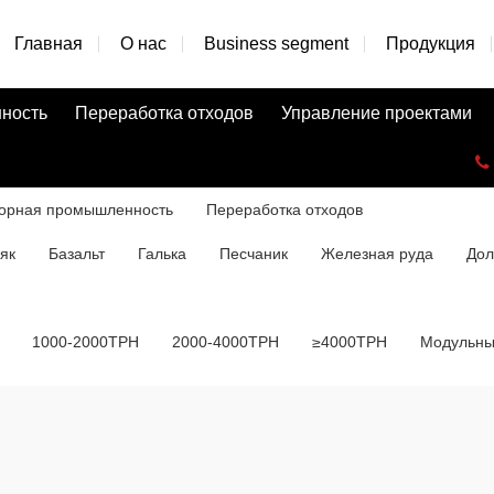
Главная
О нас
Business segment
Продукция
ность
Переработка отходов
Управление проектами
орная промышленность
Переработка отходов
як
Базальт
Галька
Песчаник
Железная руда
Дол
1000-2000TPH
2000-4000TPH
≥4000TPH
Модульны