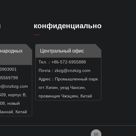
ы
конфиденциальность
ународных
Центральный офис
Тел.：+86-572-6955888
50903001
Почта：zkzg@cnzkzg.com
569799
Адрес：Промышленный парк
e@cnzkzg.com
пгт Хэпин, уезд Чансин,
9, корпус B,
провинция Чжэцзян, Китай
08, новый
Шанхай, Китай