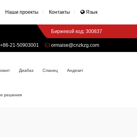
Наши проекты
Контакты
Язык
Биржевой код: 300837
+86-21-50903001
ormaise@cnzkzg.com
омит
Диабаз
Сланец
Андезит
е решения