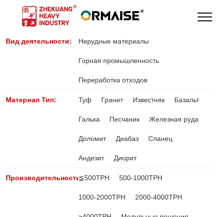
Вид деятельности:
Нерудные материалы
Горная промышленность
Переработка отходов
Материал Тип:
Туф
Гранит
Известняк
Базальт
Галька
Песчаник
Железная руда
Доломит
Диабаз
Сланец
Андезит
Диорит
Производительность:
≦500TPH
500-1000TPH
1000-2000TPH
2000-4000TPH
≥4000TPH
Модульные решения