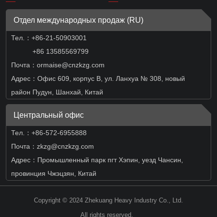
Отдел международных продаж (RU)
Тел.：
+86-21-50903001
+86 13585569799
Почта：ormaise@cnzkzg.com
Адрес：Офис 609, корпус B, ул. Ланхуа № 308, новый
район Пудун, Шанхай, Китай
Центральный офис
Тел.：+86-572-6955888
Почта：zkzg@cnzkzg.com
Адрес：Промышленный парк пгт Хэпин, уезд Чансин,
провинция Чжэцзян, Китай
Copyright © 2024 Zhekuang Heavy Industry Co., Ltd.
All rights reserved.