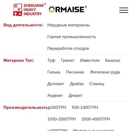
Вид деятельности:
Нерудные материалы
Горная промышленность
Переработка отходов
Материал Тип:
Туф
Гранит
Известняк
Базальт
Галька
Песчаник
Железная руда
Доломит
Диабаз
Сланец
Андезит
Диорит
Производительность:
≦500TPH
500-1000TPH
1000-2000TPH
2000-4000TPH
≥4000TPH
Модульные решения