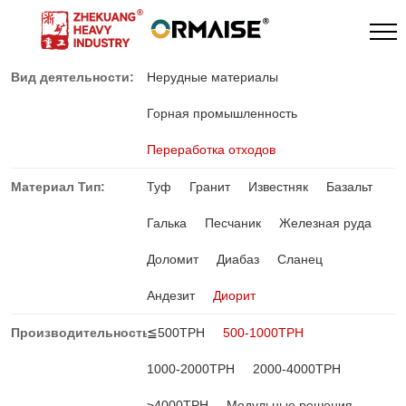
Вид деятельности:
Нерудные материалы
Горная промышленность
Переработка отходов
Материал Тип:
Туф
Гранит
Известняк
Базальт
Галька
Песчаник
Железная руда
Доломит
Диабаз
Сланец
Андезит
Диорит
Производительность:
≦500TPH
500-1000TPH
1000-2000TPH
2000-4000TPH
≥4000TPH
Модульные решения