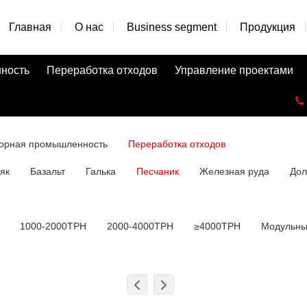
Главная
О нас
Business segment
Продукция
ность
Переработка отходов
Управление проектами
орная промышленность
Переработка отходов
як
Базальт
Галька
Песчаник
Железная руда
Дол
1000-2000TPH
2000-4000TPH
≥4000TPH
Модульны