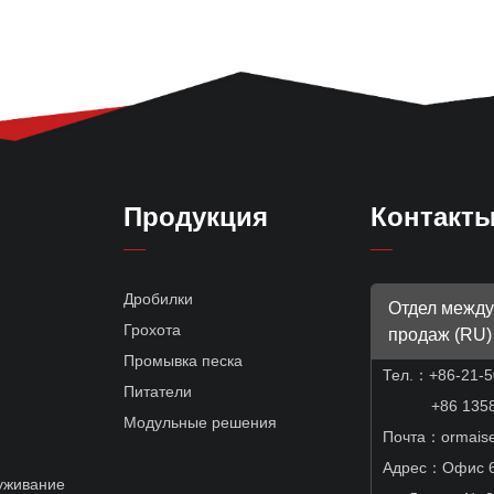
Продукция
Контакт
Дробилки
Отдел межд
Грохота
продаж (RU)
Промывка песка
Тел.：
+86-21-
Питатели
+86 13585
Модульные решения
Почта：ormais
Адрес：Офис 60
уживание