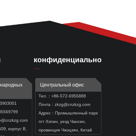
ы
конфиденциальность
ународных
Центральный офис
Тел.：+86-572-6955888
50903001
Почта：zkzg@cnzkzg.com
569799
Адрес：Промышленный парк
e@cnzkzg.com
пгт Хэпин, уезд Чансин,
9, корпус B,
провинция Чжэцзян, Китай