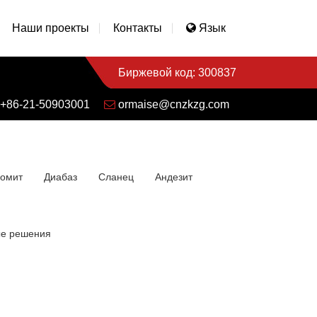
Наши проекты
Контакты
Язык
Биржевой код: 300837
+86-21-50903001
ormaise@cnzkzg.com
омит
Диабаз
Сланец
Андезит
е решения