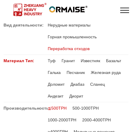
Вид деятельности:
Нерудные материалы
Горная промышленность
Переработка отходов
Материал Тип:
Туф
Гранит
Известняк
Базальт
Галька
Песчаник
Железная руда
Доломит
Диабаз
Сланец
Андезит
Диорит
Производительность:
≦500TPH
500-1000TPH
1000-2000TPH
2000-4000TPH
≥4000TPH
Модульные решения