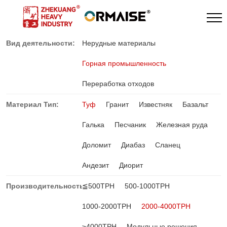
Вид деятельности:
Нерудные материалы
Горная промышленность
Переработка отходов
Материал Тип:
Туф
Гранит
Известняк
Базальт
Галька
Песчаник
Железная руда
Доломит
Диабаз
Сланец
Андезит
Диорит
Производительность:
≦500TPH
500-1000TPH
1000-2000TPH
2000-4000TPH
≥4000TPH
Модульные решения