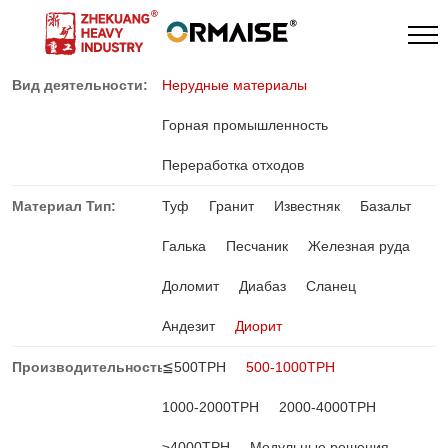
Вид деятельности:
Нерудные материалы
Горная промышленность
Переработка отходов
Материал Тип:
Туф
Гранит
Известняк
Базальт
Галька
Песчаник
Железная руда
Доломит
Диабаз
Сланец
Андезит
Диорит
Производительность:
≦500TPH
500-1000TPH
1000-2000TPH
2000-4000TPH
≥4000TPH
Модульные решения