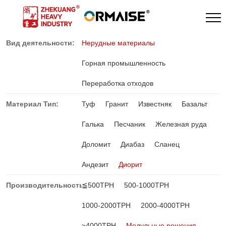
Вид деятельности:
Нерудные материалы
Горная промышленность
Переработка отходов
Материал Тип:
Туф
Гранит
Известняк
Базальт
Галька
Песчаник
Железная руда
Доломит
Диабаз
Сланец
Андезит
Диорит
Производительность:
≦500TPH
500-1000TPH
1000-2000TPH
2000-4000TPH
≥4000TPH
Модульные решения