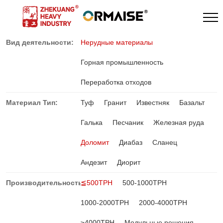
Вид деятельности:
Нерудные материалы
Горная промышленность
Переработка отходов
Материал Тип:
Туф
Гранит
Известняк
Базальт
Галька
Песчаник
Железная руда
Доломит
Диабаз
Сланец
Андезит
Диорит
Производительность:
≦500TPH
500-1000TPH
1000-2000TPH
2000-4000TPH
≥4000TPH
Модульные решения