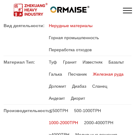
Вид деятельности:
Нерудные материалы
Горная промышленность
Переработка отходов
Материал Тип:
Туф
Гранит
Известняк
Базальт
Галька
Песчаник
Железная руда
Доломит
Диабаз
Сланец
Андезит
Диорит
Производительность:
≦500TPH
500-1000TPH
1000-2000TPH
2000-4000TPH
≥4000TPH
Модульные решения