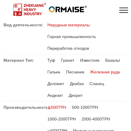
Вид деятельности:
Нерудные материалы
Горная промышленность
Переработка отходов
Материал Тип:
Туф
Гранит
Известняк
Базальт
Галька
Песчаник
Железная руда
Доломит
Диабаз
Сланец
Андезит
Диорит
Производительность:
≦500TPH
500-1000TPH
1000-2000TPH
2000-4000TPH
≥4000TPH
Модульные решения