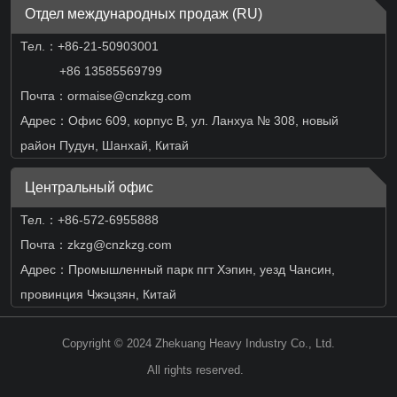
Отдел международных продаж (RU)
Тел.：
+86-21-50903001
+86 13585569799
Почта：ormaise@cnzkzg.com
Адрес：Офис 609, корпус B, ул. Ланхуа № 308, новый
район Пудун, Шанхай, Китай
Центральный офис
Тел.：+86-572-6955888
Почта：zkzg@cnzkzg.com
Адрес：Промышленный парк пгт Хэпин, уезд Чансин,
провинция Чжэцзян, Китай
Copyright © 2024 Zhekuang Heavy Industry Co., Ltd.
All rights reserved.