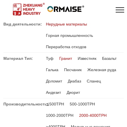
Вид деятельности:
Нерудные материалы
Горная промышленность
Переработка отходов
Материал Тип:
Туф
Гранит
Известняк
Базальт
Галька
Песчаник
Железная руда
Доломит
Диабаз
Сланец
Андезит
Диорит
Производительность:
≦500TPH
500-1000TPH
1000-2000TPH
2000-4000TPH
≥4000TPH
Модульные решения