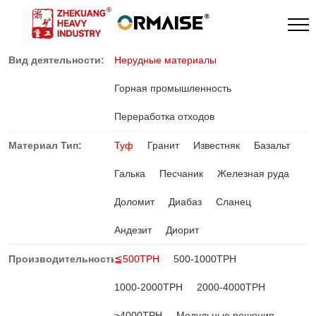
Вид деятельности:
Нерудные материалы
Горная промышленность
Переработка отходов
Материал Тип:
Туф
Гранит
Известняк
Базальт
Галька
Песчаник
Железная руда
Доломит
Диабаз
Сланец
Андезит
Диорит
Производительность:
≦500TPH
500-1000TPH
1000-2000TPH
2000-4000TPH
≥4000TPH
Модульные решения